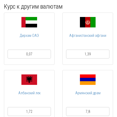
Курс к другим валютам
Дирхам ОАЭ
Афганистанский афгани
0,07
1,39
Албанский лек
Армянский драм
1,72
7,8