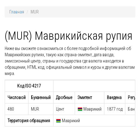
Главная
MUR
(MUR) Маврикийская рупия
Ниже вы сможете ознакомиться с более подробной информацией об
Маврикийских рупиях, такую как страна-эмитент, дата ввода,
эмиссионный центр, страны и государства где валюта находится в
обращении, HTML код, официальный символ и курсы к другим валютам
мира.
Код ISO 4217
Числовой
Буквенный
Дробные
Эмитент
Введена
Регул
480
MUR
Цент
Маврикий
1877 год
Банк 
Территория обращения
Маврикий