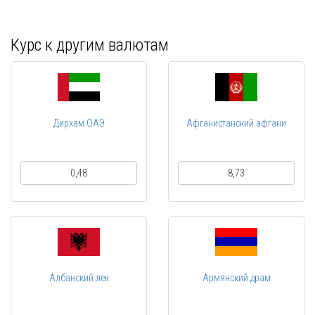
Курс к другим валютам
Дирхам ОАЭ
Афганистанский афгани
0,48
8,73
Албанский лек
Армянский драм