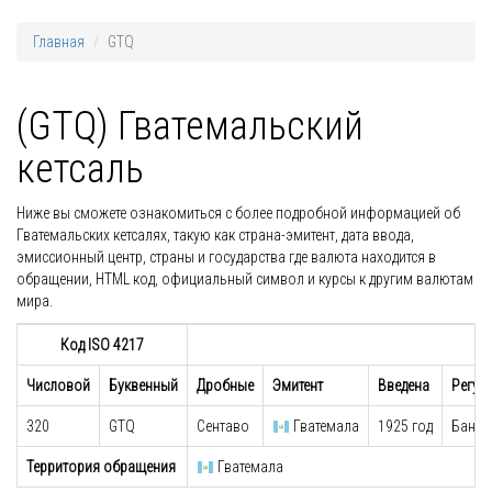
Главная
GTQ
(GTQ) Гватемальский
кетсаль
Ниже вы сможете ознакомиться с более подробной информацией об
Гватемальских кетсалях, такую как страна-эмитент, дата ввода,
эмиссионный центр, страны и государства где валюта находится в
обращении, HTML код, официальный символ и курсы к другим валютам
мира.
Код ISO 4217
Числовой
Буквенный
Дробные
Эмитент
Введена
Регул
320
GTQ
Сентаво
Гватемала
1925 год
Банк 
Территория обращения
Гватемала