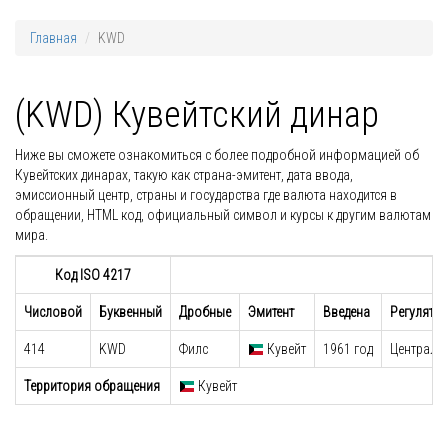
Главная
KWD
(KWD) Кувейтский динар
Ниже вы сможете ознакомиться с более подробной информацией об
Кувейтских динарах, такую как страна-эмитент, дата ввода,
эмиссионный центр, страны и государства где валюта находится в
обращении, HTML код, официальный символ и курсы к другим валютам
мира.
Код ISO 4217
Числовой
Буквенный
Дробные
Эмитент
Введена
Регулято
414
KWD
Филс
Кувейт
1961 год
Централь
Территория обращения
Кувейт