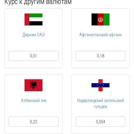
Курс к другим валютам
Дирхам ОАЭ
Афганистанский афгани
0,01
0,18
Албанский лек
Нидерландский антильский
гульден
0,22
0,004