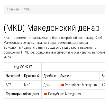
Главная
MKD
(MKD) Македонский денар
Ниже вы сможете ознакомиться с более подробной информацией об
Македонских денарах, такую как страна-эмитент, дата ввода,
эмиссионный центр, страны и государства где валюта находится в
обращении, HTML код, официальный символ и курсы к другим валютам
мира.
Код ISO 4217
Числовой
Буквенный
Дробные
Эмитент
Введ
807
MKD
Дени
Республика Македония
1992
Территория обращения
Республика Македония