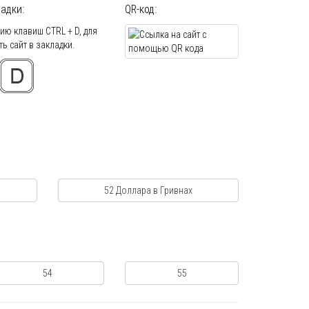
адки:
QR-код:
ю клавиш CTRL + D, для
ь сайт в закладки.
52 Доллара в Гривнах
54
55