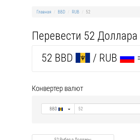
Главная
BBD
RUB
52
Перевести 52 Доллара 
52 BBD
/ RUB
=
Конвертер валют
BBD
52 Рубля в Доллары