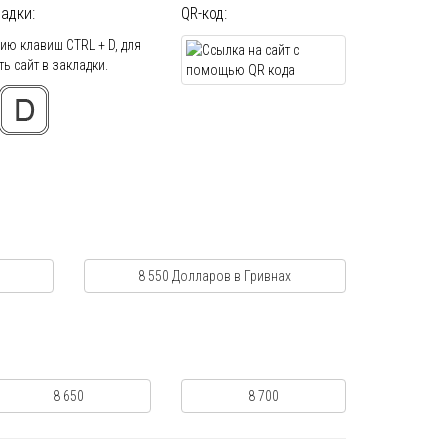
адки:
QR-код:
ю клавиш CTRL + D, для
ь сайт в закладки.
8 550 Долларов в Гривнах
8 650
8 700