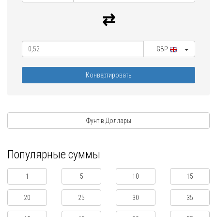
GBP
Конвертировать
Фунт в Доллары
Популярные суммы
1
5
10
15
20
25
30
35