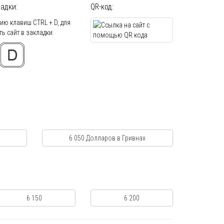
адки:
QR-код:
ю клавиш CTRL + D, для
ь сайт в закладки.
6 050 Долларов в Гривнах
6 150
6 200