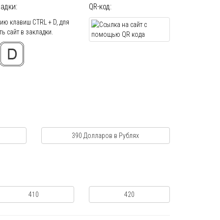
адки:
QR-код:
ю клавиш CTRL + D, для
ь сайт в закладки.
390 Долларов в Рублях
410
420