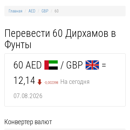
Главная
AED
GBP
60
Перевести 60 Дирхамов в
Фунты
60 AED
/ GBP
=
12,14
На сегодня
-0,002398
07.08.2026
Конвертер валют