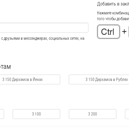
Добавить в закл
Нажмите комбинаци
того чтобы добавит
 с друзьями в мессенджерах, социальных сетях, на
ютам
3 150 Дирхамов в Йенах
3 150 Дирхамов в Рублях
3 100
3 200