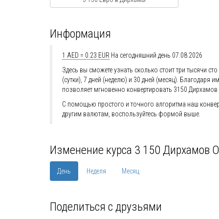
Информация
1 AED = 0.23 EUR
На сегодняшний день 07.08.2026
Здесь вы сможете узнать сколько стоит три тысячи ст
(сутки), 7 дней (неделю) и 30 дней (месяц). Благода
позволяет мгновенно конвертировать 3150 Дирхамов 
С помощью простого и точного алгоритма наш конверт
другим валютам, воспользуйтесь формой выше.
Изменение курса 3 150 Дирхамов О
День
Неделя
Месяц
Поделиться с друзьями