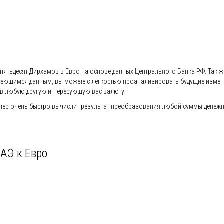
о пятьдесят Дирхамов в Евро на основе данных Центрального Банка РФ. Так ж
ря имеющимся данным, вы можете с легкостью проанализировать будущие изм
в любую другую интересующую вас валюту.
ер очень быстро вычислит результат преобразования любой суммы денежной
АЭ к Евро