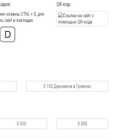
адки:
QR-код:
ю клавиш CTRL + D, для
ь сайт в закладки.
3 150 Дирхамов в Гривнах
3 250
3 300