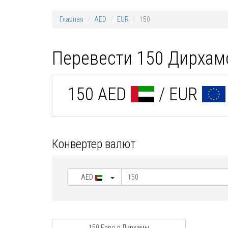
Главная
AED
EUR
150
Перевести 150 Дирхам
150 AED
/ EUR
Конвертер валют
AED
150 Евро в Дирхамы