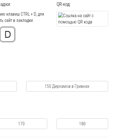
адки:
QR-код:
ю клавиш CTRL + D, для
ь сайт в закладки.
150 Дирхамов в Гривнах
170
180