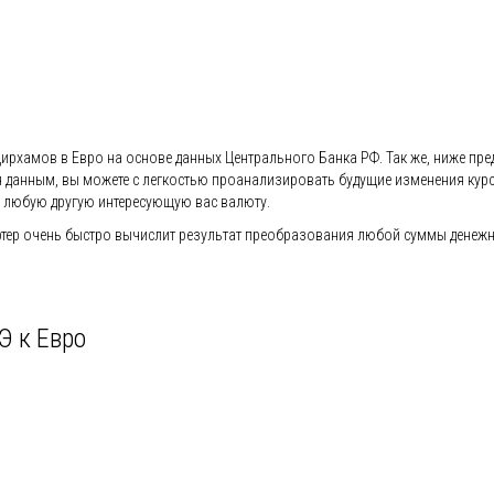
Дирхамов в Евро на основе данных Центрального Банка РФ. Так же, ниже пред
ся данным, вы можете с легкостью проанализировать будущие изменения кур
 любую другую интересующую вас валюту.
ер очень быстро вычислит результат преобразования любой суммы денежной
Э к Евро