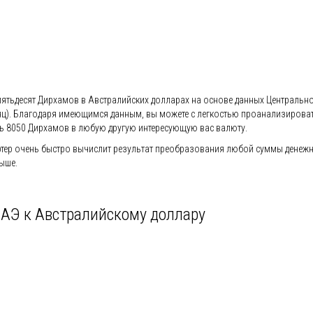
пятьдесят Дирхамов в Австралийских долларах на основе данных Центрально
 (месяц). Благодаря имеющимся данным, вы можете с легкостью проанализиро
ь 8050 Дирхамов в любую другую интересующую вас валюту.
ер очень быстро вычислит результат преобразования любой суммы денежно
ыше.
ОАЭ к Австралийскому доллару