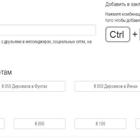
Добавить в закл
Нажмите комбинаци
того чтобы добавит
 с друзьями в мессенджерах, социальных сетях, на
ютам
8 050 Дирхамов в Фунтах
8 050 Дирхамов в Йенах
8 000
8 100