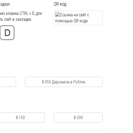
адки:
QR-код:
ю клавиш CTRL + D, для
ь сайт в закладки.
8 050 Дирхамов в Рублях
8 150
8 200