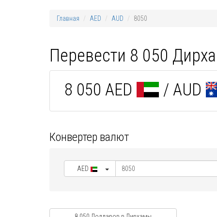
Главная
AED
AUD
8050
Перевести 8 050 Дирх
8 050 AED
/ AUD
Конвертер валют
AED
8 050 Долларов в Дирхамы