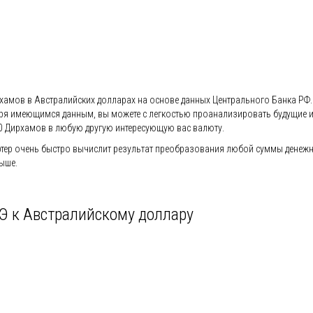
хамов в Австралийских долларах на основе данных Центрального Банка РФ. 
агодаря имеющимся данным, вы можете с легкостью проанализировать будущие
0 Дирхамов в любую другую интересующую вас валюту.
ер очень быстро вычислит результат преобразования любой суммы денежно
ыше.
Э к Австралийскому доллару