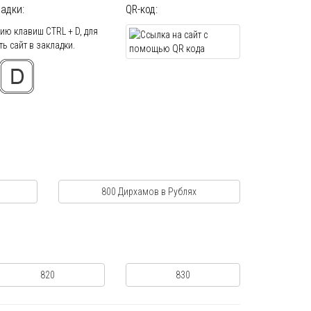
адки:
QR-код:
ю клавиш CTRL + D, для
ь сайт в закладки.
800 Дирхамов в Рублях
820
830