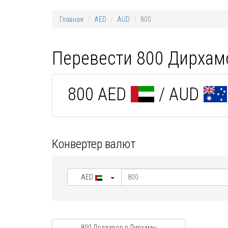
Главная
AED
AUD
800
Перевести 800 Дирхам
800 AED
/ AUD
Конвертер валют
AED
800 Долларов в Дирхамы