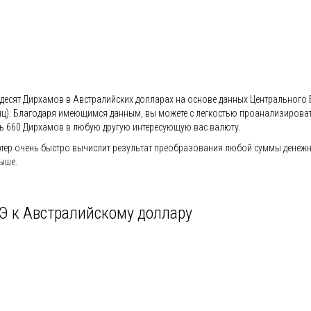
ьдесят Дирхамов в Австралийских долларах на основе данных Центрального 
 (месяц). Благодаря имеющимся данным, вы можете с легкостью проанализиро
ь 660 Дирхамов в любую другую интересующую вас валюту.
ер очень быстро вычислит результат преобразования любой суммы денежно
ыше.
Э к Австралийскому доллару