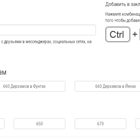
Добавить в закл
Нажмите комбинаци
того чтобы добавит
 с друзьями в мессенджерах, социальных сетях, на
ам
660 Дирхамов в Фунтах
660 Дирхамов в Йенах
650
670