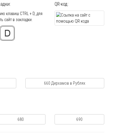
адки:
QR-код:
ю клавиш CTRL + D, для
ь сайт в закладки.
660 Дирхамов в Рублях
680
690