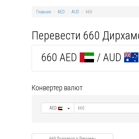
Главная
AED
AUD
660
Перевести 660 Дирхам
660 AED
/ AUD
Конвертер валют
AED
660 Долларов в Дирхамы