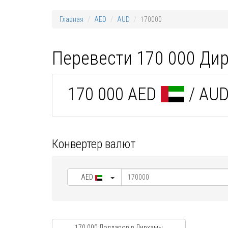
Главная
AED
AUD
170000
Перевести 170 000 Ди
170 000 AED
/ AU
Конвертер валют
AED
170 000 Долларов в Дирхамы