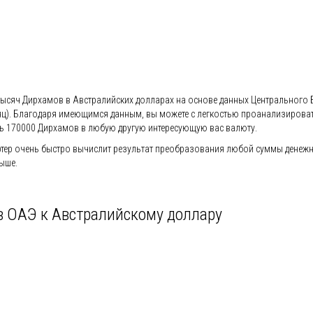
 тысяч Дирхамов в Австралийских долларах на основе данных Центрального 
 (месяц). Благодаря имеющимся данным, вы можете с легкостью проанализиро
ь 170000 Дирхамов в любую другую интересующую вас валюту.
ер очень быстро вычислит результат преобразования любой суммы денежно
ыше.
в ОАЭ к Австралийскому доллару