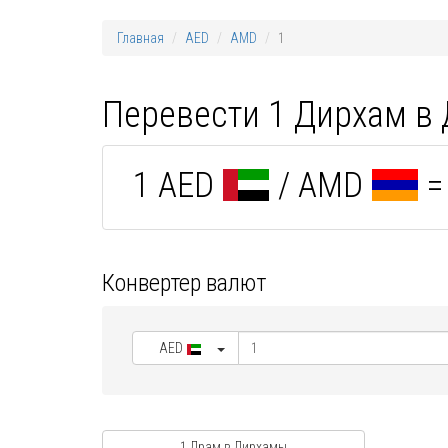
Главная
AED
AMD
1
Перевести 1 Дирхам в
1 AED
/ AMD
=
Конвертер валют
AED
1 Драм в Дирхамы