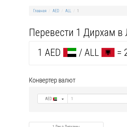
Главная
AED
ALL
1
Перевести 1 Дирхам в
1 AED
/ ALL
= 
Конвертер валют
AED
1 Лек в Дирхамы