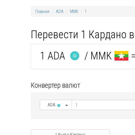
Главная
ADA
MMK
1
Перевести 1 Кардано в
1 ADA
/ MMK
=
Конвертер валют
ADA
1 Кьят в Кардано