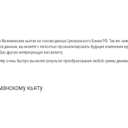
 Мьянманских кьятах на основе данных Центрального Банка РФ. Так же, ниже
имся данным, вы можете с легкостью проанализировать будущие изменения к
бую другую интересующую вас валюту.
ер очень быстро вычислит результат преобразования любой суммы денежной
манскому кьяту